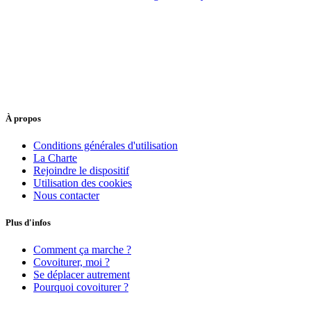
À propos
Conditions générales d'utilisation
La Charte
Rejoindre le dispositif
Utilisation des cookies
Nous contacter
Plus d'infos
Comment ça marche ?
Covoiturer, moi ?
Se déplacer autrement
Pourquoi covoiturer ?