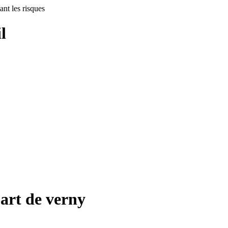
ant les risques
l
art de verny