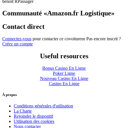
benoît R
Passager
Communauté «Amazon.fr Logistique»
Contact direct
Connectez-vous
pour contacter ce covoitureur
Pas encore inscrit ?
Créez un compte
Useful resources
Bonus Casino En Ligne
Poker Ligne
Nouveau Casino En Ligne
Casino En Ligne
À propos
Conditions générales d'utilisation
La Charte
Rejoindre le dispositif
Utilisation des cookies
Nous contacter