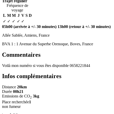
Trajet régulier
Fréquence de
voyage
L
M
M
J
V
S
D
✓
✓
✓
✓
✓
05h00
(arrivée à +/- 30 minutes)
13h00
(retour à +/- 30 minutes)
Allée Sablée, Amiens, France
BVA 1 : 1 Avenue du Superbe Orenoque, Boves, France
Commentaires
Voilà mon numéro si vous êtes disponible 0658221844
Infos complémentaires
Distance
20km
Durée
00h21
Emissions de CO
3kg
2
Place recherchée
1
non fumeur